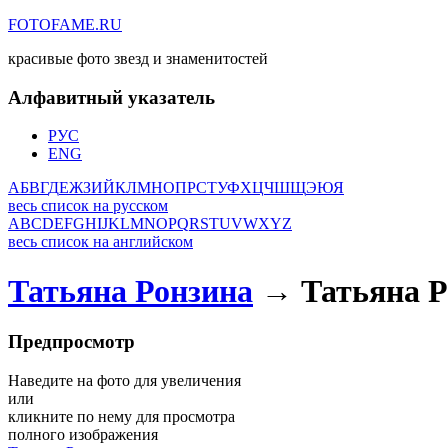
FOTOFAME.RU
красивые фото звезд и знаменитостей
Алфавитный указатель
РУС
ENG
А
Б
В
Г
Д
Е
Ж
З
И
Й
К
Л
М
Н
О
П
Р
С
Т
У
Ф
Х
Ц
Ч
Ш
Щ
Э
Ю
Я
весь список на русском
A
B
C
D
E
F
G
H
I
J
K
L
M
N
O
P
Q
R
S
T
U
V
W
X
Y
Z
весь список на английском
Татьяна Ронзина
→ Татьяна Р
Предпросмотр
Наведите на фото для увеличения
или
кликните по нему для просмотра
полного изображения