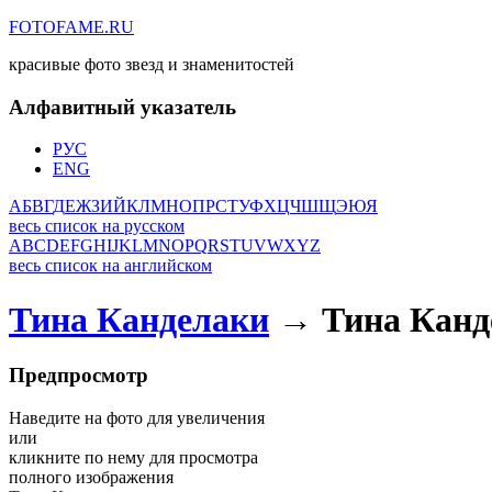
FOTOFAME.RU
красивые фото звезд и знаменитостей
Алфавитный указатель
РУС
ENG
А
Б
В
Г
Д
Е
Ж
З
И
Й
К
Л
М
Н
О
П
Р
С
Т
У
Ф
Х
Ц
Ч
Ш
Щ
Э
Ю
Я
весь список на русском
A
B
C
D
E
F
G
H
I
J
K
L
M
N
O
P
Q
R
S
T
U
V
W
X
Y
Z
весь список на английском
Тина Канделаки
→ Тина Канд
Предпросмотр
Наведите на фото для увеличения
или
кликните по нему для просмотра
полного изображения