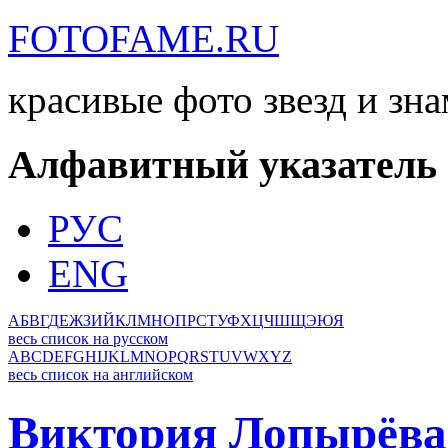
FOTOFAME.RU
красивые фото звезд и зн
Алфавитный указатель
РУС
ENG
А
Б
В
Г
Д
Е
Ж
З
И
Й
К
Л
М
Н
О
П
Р
С
Т
У
Ф
Х
Ц
Ч
Ш
Щ
Э
Ю
Я
весь список на русском
A
B
C
D
E
F
G
H
I
J
K
L
M
N
O
P
Q
R
S
T
U
V
W
X
Y
Z
весь список на английском
Виктория Лопырёва