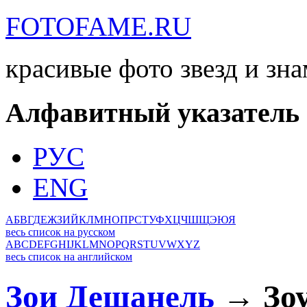
FOTOFAME.RU
красивые фото звезд и зн
Алфавитный указатель
РУС
ENG
А
Б
В
Г
Д
Е
Ж
З
И
Й
К
Л
М
Н
О
П
Р
С
Т
У
Ф
Х
Ц
Ч
Ш
Щ
Э
Ю
Я
весь список на русском
A
B
C
D
E
F
G
H
I
J
K
L
M
N
O
P
Q
R
S
T
U
V
W
X
Y
Z
весь список на английском
Зои Дешанель
→ Зоу