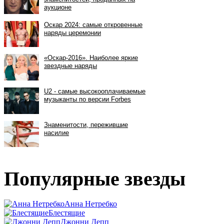
Популярные звезды
Анна Нетребко
Блестящие
Джонни Депп