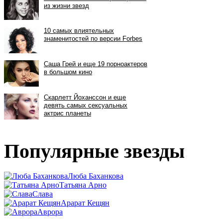
Популярные звезды
Люба Баханкова
Татьяна Арно
Слава
Арарат Кещян
Аврора