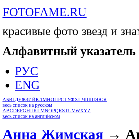
FOTOFAME.RU
красивые фото звезд и зн
Алфавитный указатель
РУС
ENG
А
Б
В
Г
Д
Е
Ж
З
И
Й
К
Л
М
Н
О
П
Р
С
Т
У
Ф
Х
Ц
Ч
Ш
Щ
Э
Ю
Я
весь список на русском
A
B
C
D
E
F
G
H
I
J
K
L
M
N
O
P
Q
R
S
T
U
V
W
X
Y
Z
весь список на английском
Анна Жимская
→ Ан