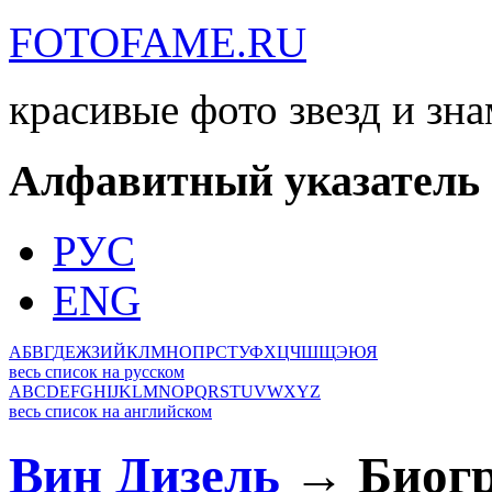
FOTOFAME.RU
красивые фото звезд и зн
Алфавитный указатель
РУС
ENG
А
Б
В
Г
Д
Е
Ж
З
И
Й
К
Л
М
Н
О
П
Р
С
Т
У
Ф
Х
Ц
Ч
Ш
Щ
Э
Ю
Я
весь список на русском
A
B
C
D
E
F
G
H
I
J
K
L
M
N
O
P
Q
R
S
T
U
V
W
X
Y
Z
весь список на английском
Вин Дизель
→ Биогр