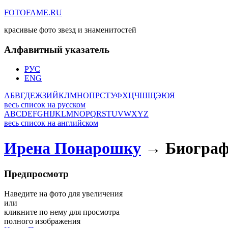
FOTOFAME.RU
красивые фото звезд и знаменитостей
Алфавитный указатель
РУС
ENG
А
Б
В
Г
Д
Е
Ж
З
И
Й
К
Л
М
Н
О
П
Р
С
Т
У
Ф
Х
Ц
Ч
Ш
Щ
Э
Ю
Я
весь список на русском
A
B
C
D
E
F
G
H
I
J
K
L
M
N
O
P
Q
R
S
T
U
V
W
X
Y
Z
весь список на английском
Ирена Понарошку
→ Биографи
Предпросмотр
Наведите на фото для увеличения
или
кликните по нему для просмотра
полного изображения