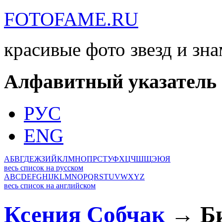
FOTOFAME.RU
красивые фото звезд и зн
Алфавитный указатель
РУС
ENG
А
Б
В
Г
Д
Е
Ж
З
И
Й
К
Л
М
Н
О
П
Р
С
Т
У
Ф
Х
Ц
Ч
Ш
Щ
Э
Ю
Я
весь список на русском
A
B
C
D
E
F
G
H
I
J
K
L
M
N
O
P
Q
R
S
T
U
V
W
X
Y
Z
весь список на английском
Ксения Собчак
→ Би