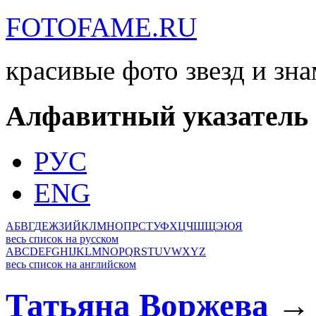
FOTOFAME.RU
красивые фото звезд и зн
Алфавитный указатель
РУС
ENG
А
Б
В
Г
Д
Е
Ж
З
И
Й
К
Л
М
Н
О
П
Р
С
Т
У
Ф
Х
Ц
Ч
Ш
Щ
Э
Ю
Я
весь список на русском
A
B
C
D
E
F
G
H
I
J
K
L
M
N
O
P
Q
R
S
T
U
V
W
X
Y
Z
весь список на английском
Татьяна Воржева
→ 