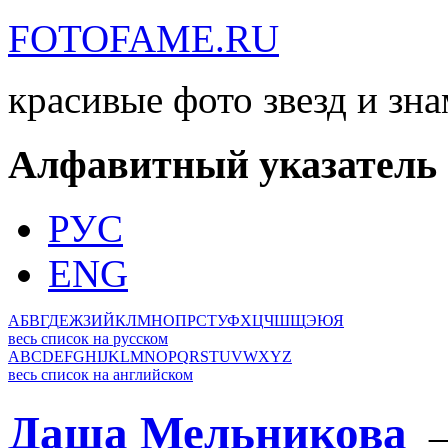
FOTOFAME.RU
красивые фото звезд и зн
Алфавитный указатель
РУС
ENG
А
Б
В
Г
Д
Е
Ж
З
И
Й
К
Л
М
Н
О
П
Р
С
Т
У
Ф
Х
Ц
Ч
Ш
Щ
Э
Ю
Я
весь список на русском
A
B
C
D
E
F
G
H
I
J
K
L
M
N
O
P
Q
R
S
T
U
V
W
X
Y
Z
весь список на английском
Даша Мельникова
→