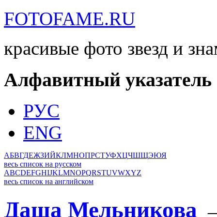
FOTOFAME.RU
красивые фото звезд и зн
Алфавитный указатель
РУС
ENG
А
Б
В
Г
Д
Е
Ж
З
И
Й
К
Л
М
Н
О
П
Р
С
Т
У
Ф
Х
Ц
Ч
Ш
Щ
Э
Ю
Я
весь список на русском
A
B
C
D
E
F
G
H
I
J
K
L
M
N
O
P
Q
R
S
T
U
V
W
X
Y
Z
весь список на английском
Даша Мельникова
→