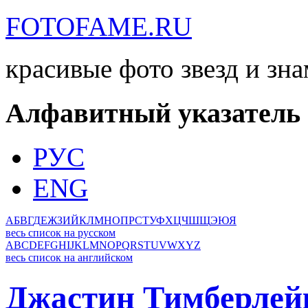
FOTOFAME.RU
красивые фото звезд и зн
Алфавитный указатель
РУС
ENG
А
Б
В
Г
Д
Е
Ж
З
И
Й
К
Л
М
Н
О
П
Р
С
Т
У
Ф
Х
Ц
Ч
Ш
Щ
Э
Ю
Я
весь список на русском
A
B
C
D
E
F
G
H
I
J
K
L
M
N
O
P
Q
R
S
T
U
V
W
X
Y
Z
весь список на английском
Джастин Тимберлей