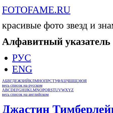
FOTOFAME.RU
красивые фото звезд и зн
Алфавитный указатель
РУС
ENG
А
Б
В
Г
Д
Е
Ж
З
И
Й
К
Л
М
Н
О
П
Р
С
Т
У
Ф
Х
Ц
Ч
Ш
Щ
Э
Ю
Я
весь список на русском
A
B
C
D
E
F
G
H
I
J
K
L
M
N
O
P
Q
R
S
T
U
V
W
X
Y
Z
весь список на английском
Джастин Тимберлей