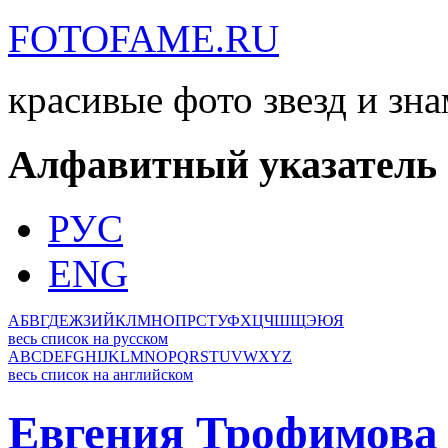
FOTOFAME.RU
красивые фото звезд и зн
Алфавитный указатель
РУС
ENG
А
Б
В
Г
Д
Е
Ж
З
И
Й
К
Л
М
Н
О
П
Р
С
Т
У
Ф
Х
Ц
Ч
Ш
Щ
Э
Ю
Я
весь список на русском
A
B
C
D
E
F
G
H
I
J
K
L
M
N
O
P
Q
R
S
T
U
V
W
X
Y
Z
весь список на английском
Евгения Трофимова