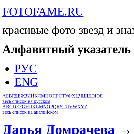
FOTOFAME.RU
красивые фото звезд и зн
Алфавитный указатель
РУС
ENG
А
Б
В
Г
Д
Е
Ж
З
И
Й
К
Л
М
Н
О
П
Р
С
Т
У
Ф
Х
Ц
Ч
Ш
Щ
Э
Ю
Я
весь список на русском
A
B
C
D
E
F
G
H
I
J
K
L
M
N
O
P
Q
R
S
T
U
V
W
X
Y
Z
весь список на английском
Дарья Домрачева
→ 