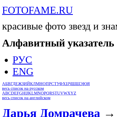
FOTOFAME.RU
красивые фото звезд и зн
Алфавитный указатель
РУС
ENG
А
Б
В
Г
Д
Е
Ж
З
И
Й
К
Л
М
Н
О
П
Р
С
Т
У
Ф
Х
Ц
Ч
Ш
Щ
Э
Ю
Я
весь список на русском
A
B
C
D
E
F
G
H
I
J
K
L
M
N
O
P
Q
R
S
T
U
V
W
X
Y
Z
весь список на английском
Дарья Домрачева
→ 