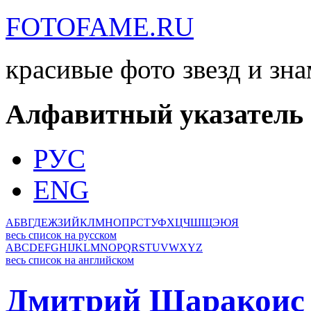
FOTOFAME.RU
красивые фото звезд и зн
Алфавитный указатель
РУС
ENG
А
Б
В
Г
Д
Е
Ж
З
И
Й
К
Л
М
Н
О
П
Р
С
Т
У
Ф
Х
Ц
Ч
Ш
Щ
Э
Ю
Я
весь список на русском
A
B
C
D
E
F
G
H
I
J
K
L
M
N
O
P
Q
R
S
T
U
V
W
X
Y
Z
весь список на английском
Дмитрий Шаракоис