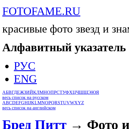
FOTOFAME.RU
красивые фото звезд и зн
Алфавитный указатель
РУС
ENG
А
Б
В
Г
Д
Е
Ж
З
И
Й
К
Л
М
Н
О
П
Р
С
Т
У
Ф
Х
Ц
Ч
Ш
Щ
Э
Ю
Я
весь список на русском
A
B
C
D
E
F
G
H
I
J
K
L
M
N
O
P
Q
R
S
T
U
V
W
X
Y
Z
весь список на английском
Бред Питт
→ Фото и