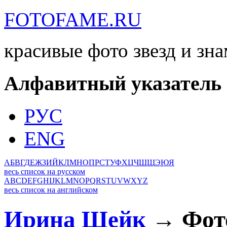
FOTOFAME.RU
красивые фото звезд и зн
Алфавитный указатель
РУС
ENG
А
Б
В
Г
Д
Е
Ж
З
И
Й
К
Л
М
Н
О
П
Р
С
Т
У
Ф
Х
Ц
Ч
Ш
Щ
Э
Ю
Я
весь список на русском
A
B
C
D
E
F
G
H
I
J
K
L
M
N
O
P
Q
R
S
T
U
V
W
X
Y
Z
весь список на английском
Ирина Шейк
→ Фот