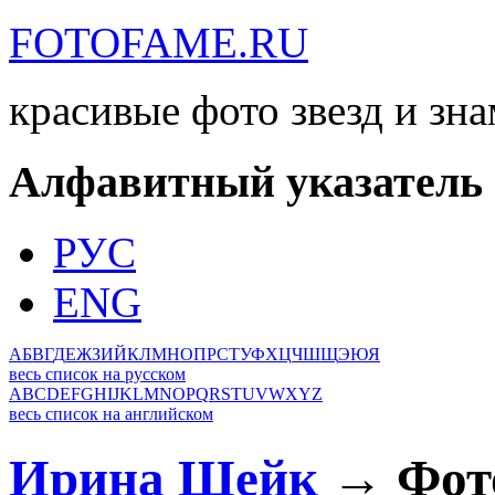
FOTOFAME.RU
красивые фото звезд и зн
Алфавитный указатель
РУС
ENG
А
Б
В
Г
Д
Е
Ж
З
И
Й
К
Л
М
Н
О
П
Р
С
Т
У
Ф
Х
Ц
Ч
Ш
Щ
Э
Ю
Я
весь список на русском
A
B
C
D
E
F
G
H
I
J
K
L
M
N
O
P
Q
R
S
T
U
V
W
X
Y
Z
весь список на английском
Ирина Шейк
→ Фот