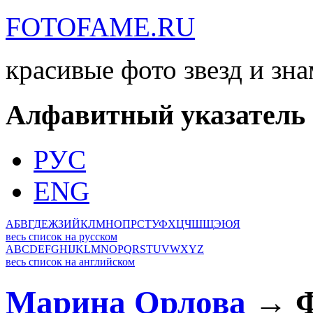
FOTOFAME.RU
красивые фото звезд и зн
Алфавитный указатель
РУС
ENG
А
Б
В
Г
Д
Е
Ж
З
И
Й
К
Л
М
Н
О
П
Р
С
Т
У
Ф
Х
Ц
Ч
Ш
Щ
Э
Ю
Я
весь список на русском
A
B
C
D
E
F
G
H
I
J
K
L
M
N
O
P
Q
R
S
T
U
V
W
X
Y
Z
весь список на английском
Марина Орлова
→ Ф