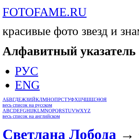
FOTOFAME.RU
красивые фото звезд и зн
Алфавитный указатель
РУС
ENG
А
Б
В
Г
Д
Е
Ж
З
И
Й
К
Л
М
Н
О
П
Р
С
Т
У
Ф
Х
Ц
Ч
Ш
Щ
Э
Ю
Я
весь список на русском
A
B
C
D
E
F
G
H
I
J
K
L
M
N
O
P
Q
R
S
T
U
V
W
X
Y
Z
весь список на английском
Светлана Лобода
→ 