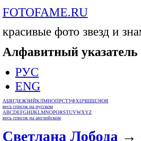
FOTOFAME.RU
красивые фото звезд и зн
Алфавитный указатель
РУС
ENG
А
Б
В
Г
Д
Е
Ж
З
И
Й
К
Л
М
Н
О
П
Р
С
Т
У
Ф
Х
Ц
Ч
Ш
Щ
Э
Ю
Я
весь список на русском
A
B
C
D
E
F
G
H
I
J
K
L
M
N
O
P
Q
R
S
T
U
V
W
X
Y
Z
весь список на английском
Светлана Лобода
→ 