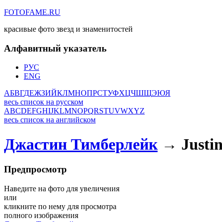
FOTOFAME.RU
красивые фото звезд и знаменитостей
Алфавитный указатель
РУС
ENG
А
Б
В
Г
Д
Е
Ж
З
И
Й
К
Л
М
Н
О
П
Р
С
Т
У
Ф
Х
Ц
Ч
Ш
Щ
Э
Ю
Я
весь список на русском
A
B
C
D
E
F
G
H
I
J
K
L
M
N
O
P
Q
R
S
T
U
V
W
X
Y
Z
весь список на английском
Джастин Тимберлейк
→ Justin
Предпросмотр
Наведите на фото для увеличения
или
кликните по нему для просмотра
полного изображения