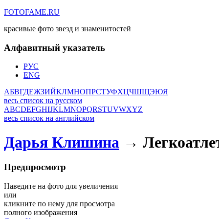
FOTOFAME.RU
красивые фото звезд и знаменитостей
Алфавитный указатель
РУС
ENG
А
Б
В
Г
Д
Е
Ж
З
И
Й
К
Л
М
Н
О
П
Р
С
Т
У
Ф
Х
Ц
Ч
Ш
Щ
Э
Ю
Я
весь список на русском
A
B
C
D
E
F
G
H
I
J
K
L
M
N
O
P
Q
R
S
T
U
V
W
X
Y
Z
весь список на английском
Дарья Клишина
→ Легкоатле
Предпросмотр
Наведите на фото для увеличения
или
кликните по нему для просмотра
полного изображения