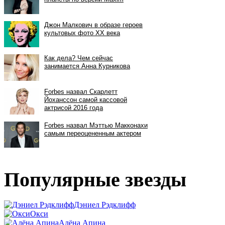
Популярные звезды
Дэниел Рэдклифф
Окси
Алёна Апина