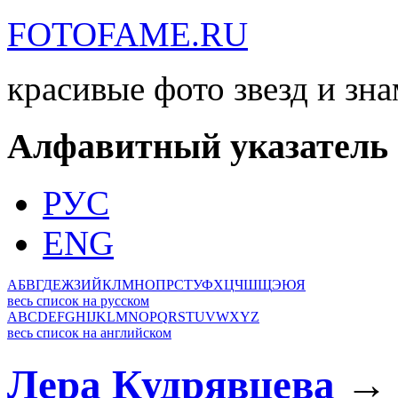
FOTOFAME.RU
красивые фото звезд и зн
Алфавитный указатель
РУС
ENG
А
Б
В
Г
Д
Е
Ж
З
И
Й
К
Л
М
Н
О
П
Р
С
Т
У
Ф
Х
Ц
Ч
Ш
Щ
Э
Ю
Я
весь список на русском
A
B
C
D
E
F
G
H
I
J
K
L
M
N
O
P
Q
R
S
T
U
V
W
X
Y
Z
весь список на английском
Лера Кудрявцева
→ 