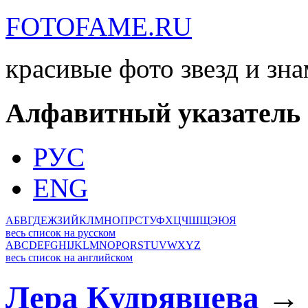
FOTOFAME.RU
красивые фото звезд и зн
Алфавитный указатель
РУС
ENG
А
Б
В
Г
Д
Е
Ж
З
И
Й
К
Л
М
Н
О
П
Р
С
Т
У
Ф
Х
Ц
Ч
Ш
Щ
Э
Ю
Я
весь список на русском
A
B
C
D
E
F
G
H
I
J
K
L
M
N
O
P
Q
R
S
T
U
V
W
X
Y
Z
весь список на английском
Лера Кудрявцева
→ 