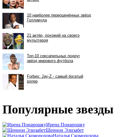
Популярные звезды
Ирена Понарошку
Шеннон Элизабет
Наталья Скоморохова