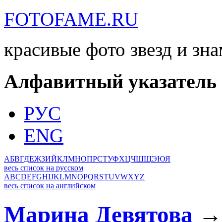
FOTOFAME.RU
красивые фото звезд и зн
Алфавитный указатель
РУС
ENG
А
Б
В
Г
Д
Е
Ж
З
И
Й
К
Л
М
Н
О
П
Р
С
Т
У
Ф
Х
Ц
Ч
Ш
Щ
Э
Ю
Я
весь список на русском
A
B
C
D
E
F
G
H
I
J
K
L
M
N
O
P
Q
R
S
T
U
V
W
X
Y
Z
весь список на английском
Марина Девятова
→ 