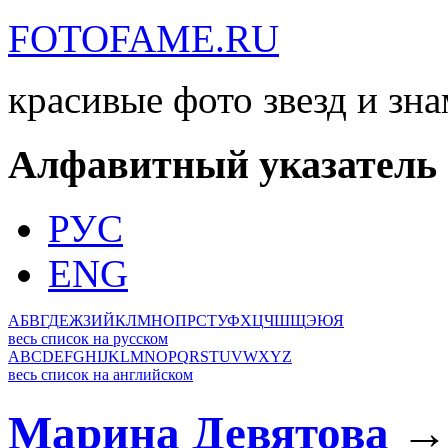
FOTOFAME.RU
красивые фото звезд и зн
Алфавитный указатель
РУС
ENG
А
Б
В
Г
Д
Е
Ж
З
И
Й
К
Л
М
Н
О
П
Р
С
Т
У
Ф
Х
Ц
Ч
Ш
Щ
Э
Ю
Я
весь список на русском
A
B
C
D
E
F
G
H
I
J
K
L
M
N
O
P
Q
R
S
T
U
V
W
X
Y
Z
весь список на английском
Марина Девятова
→ 