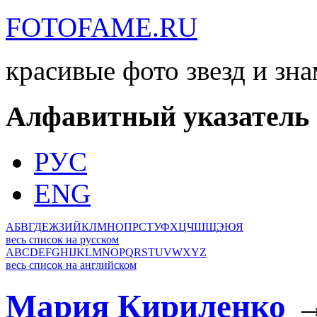
FOTOFAME.RU
красивые фото звезд и зн
Алфавитный указатель
РУС
ENG
А
Б
В
Г
Д
Е
Ж
З
И
Й
К
Л
М
Н
О
П
Р
С
Т
У
Ф
Х
Ц
Ч
Ш
Щ
Э
Ю
Я
весь список на русском
A
B
C
D
E
F
G
H
I
J
K
L
M
N
O
P
Q
R
S
T
U
V
W
X
Y
Z
весь список на английском
Мария Кириленко
→