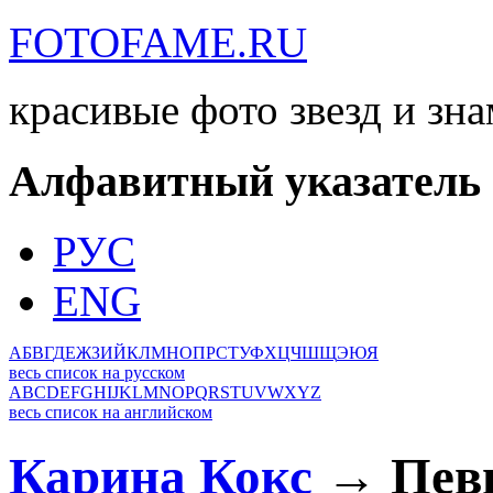
FOTOFAME.RU
красивые фото звезд и зн
Алфавитный указатель
РУС
ENG
А
Б
В
Г
Д
Е
Ж
З
И
Й
К
Л
М
Н
О
П
Р
С
Т
У
Ф
Х
Ц
Ч
Ш
Щ
Э
Ю
Я
весь список на русском
A
B
C
D
E
F
G
H
I
J
K
L
M
N
O
P
Q
R
S
T
U
V
W
X
Y
Z
весь список на английском
Карина Кокс
→ Певи