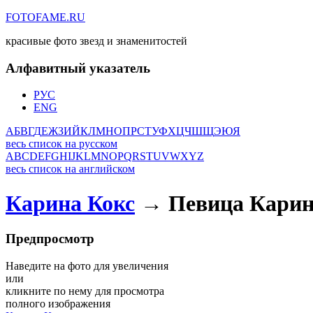
FOTOFAME.RU
красивые фото звезд и знаменитостей
Алфавитный указатель
РУС
ENG
А
Б
В
Г
Д
Е
Ж
З
И
Й
К
Л
М
Н
О
П
Р
С
Т
У
Ф
Х
Ц
Ч
Ш
Щ
Э
Ю
Я
весь список на русском
A
B
C
D
E
F
G
H
I
J
K
L
M
N
O
P
Q
R
S
T
U
V
W
X
Y
Z
весь список на английском
Карина Кокс
→ Певица Карин
Предпросмотр
Наведите на фото для увеличения
или
кликните по нему для просмотра
полного изображения