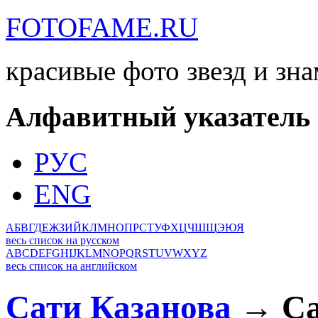
FOTOFAME.RU
красивые фото звезд и зн
Алфавитный указатель
РУС
ENG
А
Б
В
Г
Д
Е
Ж
З
И
Й
К
Л
М
Н
О
П
Р
С
Т
У
Ф
Х
Ц
Ч
Ш
Щ
Э
Ю
Я
весь список на русском
A
B
C
D
E
F
G
H
I
J
K
L
M
N
O
P
Q
R
S
T
U
V
W
X
Y
Z
весь список на английском
Сати Казанова
→ Са