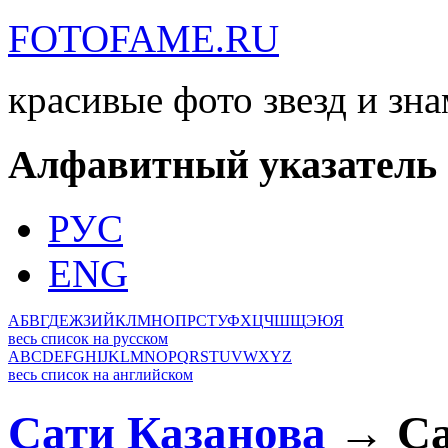
FOTOFAME.RU
красивые фото звезд и зн
Алфавитный указатель
РУС
ENG
А
Б
В
Г
Д
Е
Ж
З
И
Й
К
Л
М
Н
О
П
Р
С
Т
У
Ф
Х
Ц
Ч
Ш
Щ
Э
Ю
Я
весь список на русском
A
B
C
D
E
F
G
H
I
J
K
L
M
N
O
P
Q
R
S
T
U
V
W
X
Y
Z
весь список на английском
Сати Казанова
→ Са