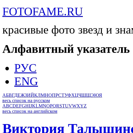
FOTOFAME.RU
красивые фото звезд и зн
Алфавитный указатель
РУС
ENG
А
Б
В
Г
Д
Е
Ж
З
И
Й
К
Л
М
Н
О
П
Р
С
Т
У
Ф
Х
Ц
Ч
Ш
Щ
Э
Ю
Я
весь список на русском
A
B
C
D
E
F
G
H
I
J
K
L
M
N
O
P
Q
R
S
T
U
V
W
X
Y
Z
весь список на английском
Виктория Талышин