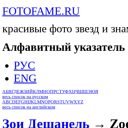
FOTOFAME.RU
красивые фото звезд и зн
Алфавитный указатель
РУС
ENG
А
Б
В
Г
Д
Е
Ж
З
И
Й
К
Л
М
Н
О
П
Р
С
Т
У
Ф
Х
Ц
Ч
Ш
Щ
Э
Ю
Я
весь список на русском
A
B
C
D
E
F
G
H
I
J
K
L
M
N
O
P
Q
R
S
T
U
V
W
X
Y
Z
весь список на английском
Зои Дешанель
→ Zoo