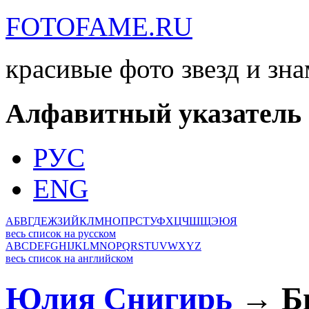
FOTOFAME.RU
красивые фото звезд и зн
Алфавитный указатель
РУС
ENG
А
Б
В
Г
Д
Е
Ж
З
И
Й
К
Л
М
Н
О
П
Р
С
Т
У
Ф
Х
Ц
Ч
Ш
Щ
Э
Ю
Я
весь список на русском
A
B
C
D
E
F
G
H
I
J
K
L
M
N
O
P
Q
R
S
T
U
V
W
X
Y
Z
весь список на английском
Юлия Снигирь
→ Би