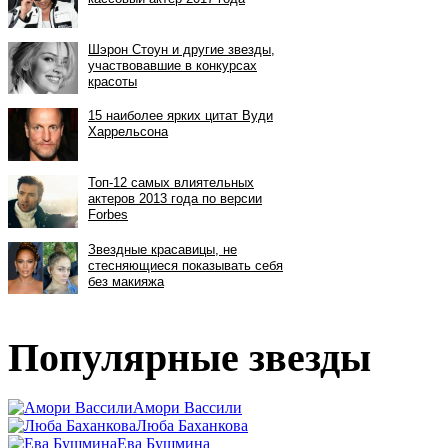
Популярные звезды
Амори Вассили
Люба Баханкова
Ева Бушмина