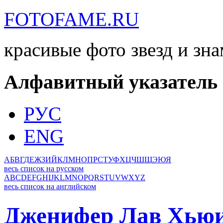
FOTOFAME.RU
красивые фото звезд и зн
Алфавитный указатель
РУС
ENG
А
Б
В
Г
Д
Е
Ж
З
И
Й
К
Л
М
Н
О
П
Р
С
Т
У
Ф
Х
Ц
Ч
Ш
Щ
Э
Ю
Я
весь список на русском
A
B
C
D
E
F
G
H
I
J
K
L
M
N
O
P
Q
R
S
T
U
V
W
X
Y
Z
весь список на английском
Дженифер Лав Хью