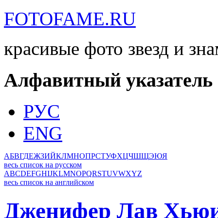
FOTOFAME.RU
красивые фото звезд и зн
Алфавитный указатель
РУС
ENG
А
Б
В
Г
Д
Е
Ж
З
И
Й
К
Л
М
Н
О
П
Р
С
Т
У
Ф
Х
Ц
Ч
Ш
Щ
Э
Ю
Я
весь список на русском
A
B
C
D
E
F
G
H
I
J
K
L
M
N
O
P
Q
R
S
T
U
V
W
X
Y
Z
весь список на английском
Дженифер Лав Хью