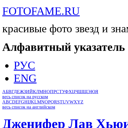
FOTOFAME.RU
красивые фото звезд и зн
Алфавитный указатель
РУС
ENG
А
Б
В
Г
Д
Е
Ж
З
И
Й
К
Л
М
Н
О
П
Р
С
Т
У
Ф
Х
Ц
Ч
Ш
Щ
Э
Ю
Я
весь список на русском
A
B
C
D
E
F
G
H
I
J
K
L
M
N
O
P
Q
R
S
T
U
V
W
X
Y
Z
весь список на английском
Дженифер Лав Хью