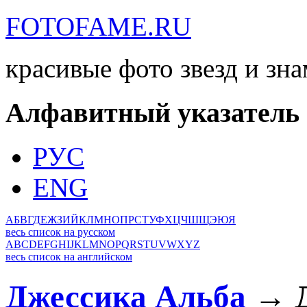
FOTOFAME.RU
красивые фото звезд и зн
Алфавитный указатель
РУС
ENG
А
Б
В
Г
Д
Е
Ж
З
И
Й
К
Л
М
Н
О
П
Р
С
Т
У
Ф
Х
Ц
Ч
Ш
Щ
Э
Ю
Я
весь список на русском
A
B
C
D
E
F
G
H
I
J
K
L
M
N
O
P
Q
R
S
T
U
V
W
X
Y
Z
весь список на английском
Джессика Альба
→ Д