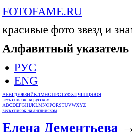
FOTOFAME.RU
красивые фото звезд и зн
Алфавитный указатель
РУС
ENG
А
Б
В
Г
Д
Е
Ж
З
И
Й
К
Л
М
Н
О
П
Р
С
Т
У
Ф
Х
Ц
Ч
Ш
Щ
Э
Ю
Я
весь список на русском
A
B
C
D
E
F
G
H
I
J
K
L
M
N
O
P
Q
R
S
T
U
V
W
X
Y
Z
весь список на английском
Елена Дементьева
→