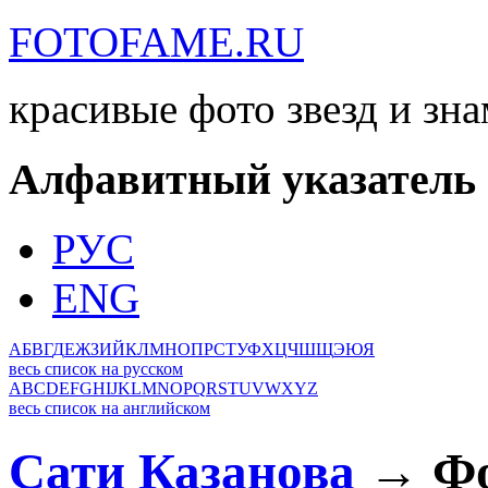
FOTOFAME.RU
красивые фото звезд и зн
Алфавитный указатель
РУС
ENG
А
Б
В
Г
Д
Е
Ж
З
И
Й
К
Л
М
Н
О
П
Р
С
Т
У
Ф
Х
Ц
Ч
Ш
Щ
Э
Ю
Я
весь список на русском
A
B
C
D
E
F
G
H
I
J
K
L
M
N
O
P
Q
R
S
T
U
V
W
X
Y
Z
весь список на английском
Сати Казанова
→ Фо