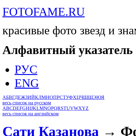
FOTOFAME.RU
красивые фото звезд и зн
Алфавитный указатель
РУС
ENG
А
Б
В
Г
Д
Е
Ж
З
И
Й
К
Л
М
Н
О
П
Р
С
Т
У
Ф
Х
Ц
Ч
Ш
Щ
Э
Ю
Я
весь список на русском
A
B
C
D
E
F
G
H
I
J
K
L
M
N
O
P
Q
R
S
T
U
V
W
X
Y
Z
весь список на английском
Сати Казанова
→ Фо