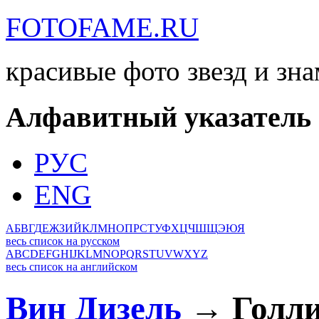
FOTOFAME.RU
красивые фото звезд и зн
Алфавитный указатель
РУС
ENG
А
Б
В
Г
Д
Е
Ж
З
И
Й
К
Л
М
Н
О
П
Р
С
Т
У
Ф
Х
Ц
Ч
Ш
Щ
Э
Ю
Я
весь список на русском
A
B
C
D
E
F
G
H
I
J
K
L
M
N
O
P
Q
R
S
T
U
V
W
X
Y
Z
весь список на английском
Вин Дизель
→ Голли