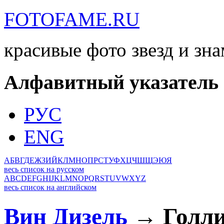
FOTOFAME.RU
красивые фото звезд и зн
Алфавитный указатель
РУС
ENG
А
Б
В
Г
Д
Е
Ж
З
И
Й
К
Л
М
Н
О
П
Р
С
Т
У
Ф
Х
Ц
Ч
Ш
Щ
Э
Ю
Я
весь список на русском
A
B
C
D
E
F
G
H
I
J
K
L
M
N
O
P
Q
R
S
T
U
V
W
X
Y
Z
весь список на английском
Вин Дизель
→ Голли