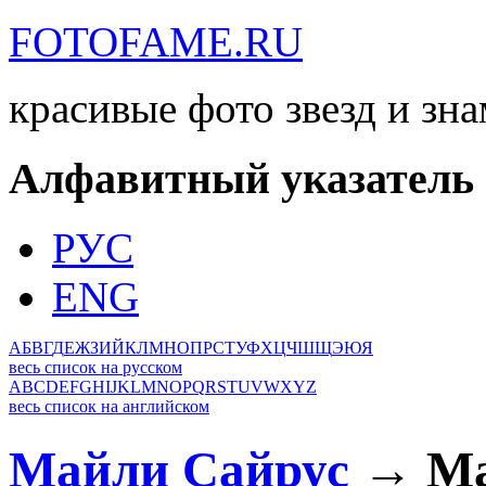
FOTOFAME.RU
красивые фото звезд и зн
Алфавитный указатель
РУС
ENG
А
Б
В
Г
Д
Е
Ж
З
И
Й
К
Л
М
Н
О
П
Р
С
Т
У
Ф
Х
Ц
Ч
Ш
Щ
Э
Ю
Я
весь список на русском
A
B
C
D
E
F
G
H
I
J
K
L
M
N
O
P
Q
R
S
T
U
V
W
X
Y
Z
весь список на английском
Майли Сайрус
→ Ма