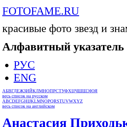
FOTOFAME.RU
красивые фото звезд и зн
Алфавитный указатель
РУС
ENG
А
Б
В
Г
Д
Е
Ж
З
И
Й
К
Л
М
Н
О
П
Р
С
Т
У
Ф
Х
Ц
Ч
Ш
Щ
Э
Ю
Я
весь список на русском
A
B
C
D
E
F
G
H
I
J
K
L
M
N
O
P
Q
R
S
T
U
V
W
X
Y
Z
весь список на английском
Анастасия Приходь