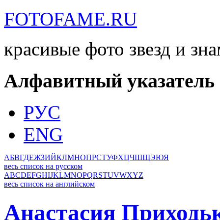
FOTOFAME.RU
красивые фото звезд и зн
Алфавитный указатель
РУС
ENG
А
Б
В
Г
Д
Е
Ж
З
И
Й
К
Л
М
Н
О
П
Р
С
Т
У
Ф
Х
Ц
Ч
Ш
Щ
Э
Ю
Я
весь список на русском
A
B
C
D
E
F
G
H
I
J
K
L
M
N
O
P
Q
R
S
T
U
V
W
X
Y
Z
весь список на английском
Анастасия Приходь