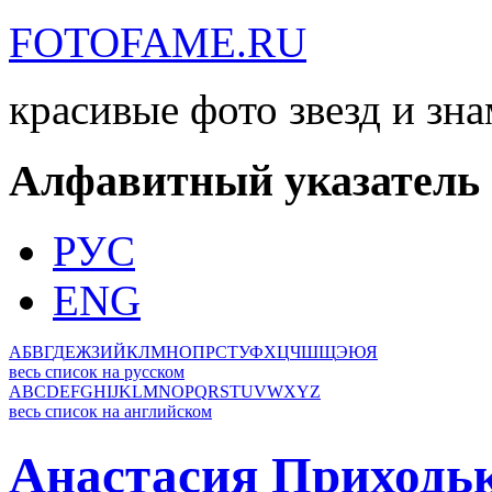
FOTOFAME.RU
красивые фото звезд и зн
Алфавитный указатель
РУС
ENG
А
Б
В
Г
Д
Е
Ж
З
И
Й
К
Л
М
Н
О
П
Р
С
Т
У
Ф
Х
Ц
Ч
Ш
Щ
Э
Ю
Я
весь список на русском
A
B
C
D
E
F
G
H
I
J
K
L
M
N
O
P
Q
R
S
T
U
V
W
X
Y
Z
весь список на английском
Анастасия Приходь